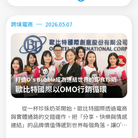
詳看內文
跨境電商
2026.05.07
打造O's Bubble成為連結世界的即食珍奶品
牌
歐比特國際以OMO行銷循環
從一杯珍珠奶茶開始，歐比特國際透過電商
與實體通路的交錯運作，把「分享、快樂與情感
連結」的品牌價值傳遞到世界每個角落，讓O's
Bubble品牌在全球市場被真正理解與記住。