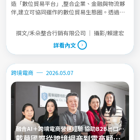
造「數位貿易平台」,整合企業、金融與物流夥
伴,建立可協同運作的數位貿易生態圈。透過平
台化整合與數據管理,重新定義出口管理模式,協
助跨境拓銷的企業大幅提升營運效率。
撰文/禾朵整合行銷有限公司 ｜ 攝影/賴建宏
詳看內文
詳看內文
跨境電商
2026.05.07
融合AI＋跨境電商營運經驗 協助B2B出口商
精準引流
戴華國際從跨境網商到電商顧問