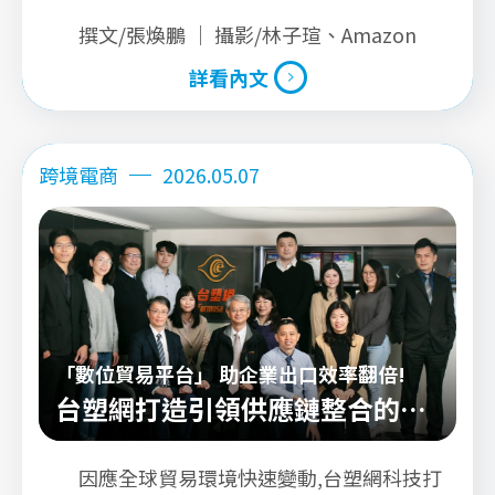
完整的跨境營運思維。
撰文/張煥鵬 ｜ 攝影/林子瑄、Amazon
詳看內文
詳看內文
跨境電商
2026.05.07
「數位貿易平台」 助企業出口效率翻倍!
台塑網打造引領供應鏈整合的貿
易新模式
因應全球貿易環境快速變動,台塑網科技打