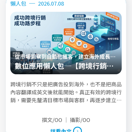
懶人包
2026.07.08
從市場洞察到自動化獲客，建立海外成長流
程
數位應用懶人包─【跨境行銷
篇】
跨境行銷不只是把廣告投到海外，也不是把商品
內容翻譯成英文後就能開始。真正有效的跨境行
銷，需要先釐清目標市場與客群，再逐步建立曝
光管道、轉換流程與後續追蹤機制。 許多企業
在拓展海外市場時，常會遇到幾個問題：不知道
撰文/OO ｜ 攝影/OO
該先做哪個國家、海外客戶搜尋行為不清楚、廣
詳看內文
告有曝光但詢問品質不穩，或是潛在客戶留下資