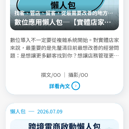
找客、管店、留客，從最需要改善的地方開
始
數位應用懶人包─【實體店家數
位升級篇】
數位導入不一定要從複雜系統開始。對實體店家
來說，最重要的是先釐清目前最想改善的經營問
題：是想讓更多顧客找到你？想讓店務管理更
順？還是想讓來過的客人願意再回來？ 本篇懶
人包將店家常見需求整理成三大升級方向，協助
撰文/OO ｜ 攝影/OO
店家用更直覺的方式判斷自己的數位導入起點。
詳看內文
詳看內文
懶人包
2026.07.09