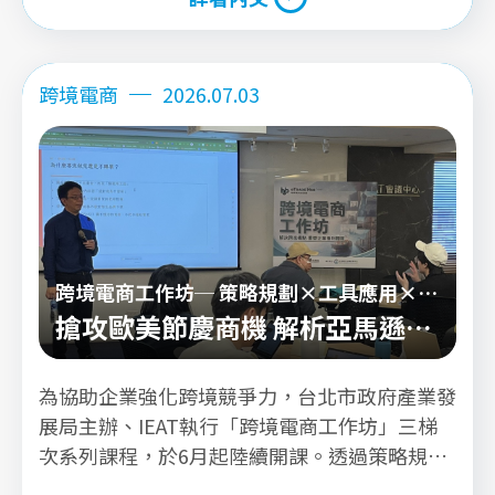
料後，後續追蹤與再行銷流程沒有建立起來。
詳看內文
本篇懶人包將跨境行銷整理為四個階段，協助企
業從「看不清方向」逐步走向「數據驅動、自動
跨境電商
2026.07.03
化獲客」。
跨境電商工作坊─ 策略規劃×工具應用×實
務操作
搶攻歐美節慶商機 解析亞馬遜銷
售攻堅策略
為協助企業強化跨境競爭力，台北市政府產業發
展局主辦、IEAT執行「跨境電商工作坊」三梯
次系列課程，於6月起陸續開課。透過策略規
劃、工具應用與實務操作等內容，引導企業建立