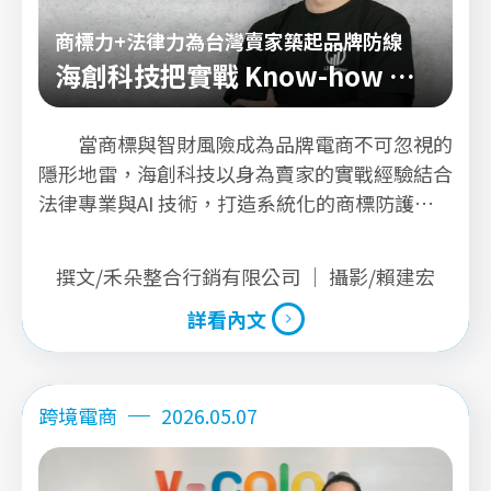
商標力+法律力為台灣賣家築起品牌防線
海創科技把實戰 Know-how 系
統化
當商標與智財風險成為品牌電商不可忽視的
隱形地雷，海創科技以身為賣家的實戰經驗結合
法律專業與AI 技術，打造系統化的商標防護機
制，為台灣企業築起品牌出海的第一道防線。
撰文/禾朵整合行銷有限公司 ｜ 攝影/賴建宏
詳看內文
詳看內文
跨境電商
2026.05.07