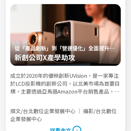
從「產品創新」到「營運優化」全面提升品
牌力
新創公司X產學助攻
成立於2020年的優映創新UVision，是一家專注
於LCD投影機的創新公司，以北美市場為首要目
標，主要透過亞馬遜Amazon平台銷售產品，並
由代營運團隊負責行銷工作。UVision創辦人邱
繼儒Steven擁有近10年投影機研發、生產製造
撰文/台北數位企業發展中心 ｜ 攝影/台北數位
及業務銷售的經驗，對投影機產品市場有深刻的
企業發展中心
了解。
詳看內文