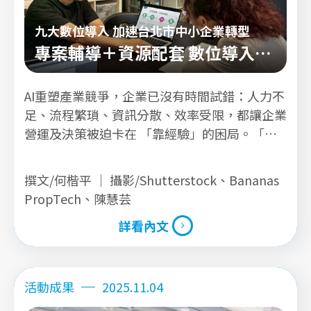
九大數位導入 加速台北市中小企業轉型
專案輔導＋資源配套 數位導入計
畫成果亮眼
AI重塑產業競爭，企業已沒有時間試錯：人力不
足、流程繁瑣、資訊分散、效率受限，都讓企業
營運及決策被迫卡在 「靠經驗」的困局。「中
小企業數位轉型導入計劃」協助企業導入數位工
具與AI應用，讓轉型不只是口號，而是能看見的
撰文/何楷平 ｜ 攝影/Shutterstock、Bananas
成效！
PropTech、陳慧芸
詳看內文
詳看內文
活動成果
2025.11.04