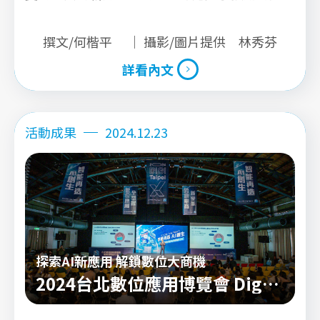
實戰成果？
撰文/何楷平 ｜ 攝影/圖片提供 林秀芬
詳看內文
詳看內文
活動成果
2024.12.23
探索AI新應用 解鎖數位大商機
2024台北數位應用博覽會 Digi
Taipei X