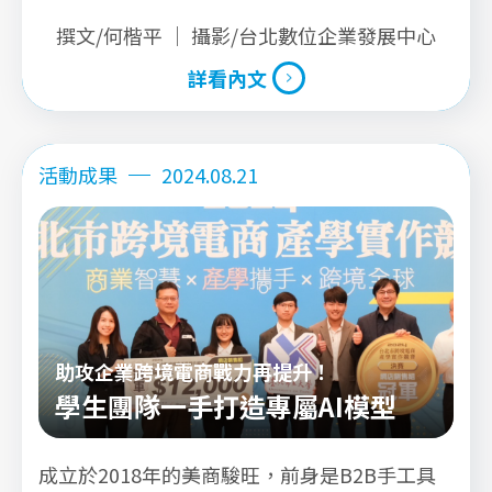
將愈加迫切。
撰文/何楷平 ｜ 攝影/台北數位企業發展中心
詳看內文
詳看內文
活動成果
2024.08.21
助攻企業跨境電商戰力再提升！
學生團隊一手打造專屬AI模型
成立於2018年的美商駿旺，前身是B2B手工具