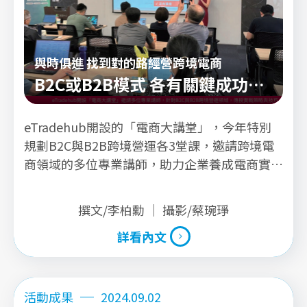
與時俱進 找到對的路經營跨境電商
B2C或B2B模式 各有關鍵成功方
程式
eTradehub開設的「電商大講堂」，今年特別
規劃B2C與B2B跨境營運各3堂課，邀請跨境電
商領域的多位專業講師，助力企業養成電商實戰
人才，進而運用電商贏占全球市場。
撰文/李柏勳 ｜ 攝影/蔡琬琤
詳看內文
詳看內文
活動成果
2024.09.02