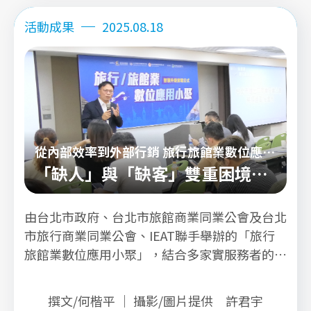
詳看內文
活動成果
2025.08.18
從內部效率到外部行銷 旅行旅館業數位應用
全攻略
「缺人」與「缺客」雙重困境，
旅遊產業如何可靠數位破局？
由台北市政府、台北市旅館商業同業公會及台北
市旅行商業同業公會、IEAT聯手舉辦的「旅行
旅館業數位應用小聚」，結合多家實服務者的實
務經驗及數位解方，為台灣旅行旅遊業注入轉型
新能量。
撰文/何楷平 ｜ 攝影/圖片提供 許君宇