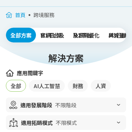
首頁
跨境服務
全部方案
M1平台及
官網上架
M2平台
及官網優化
M3行銷
與流量成
解決方案
應用關鍵字
全部
AI人工智慧
財務
人資
適用發展階段
不限階段
適用拓銷模式
不限模式