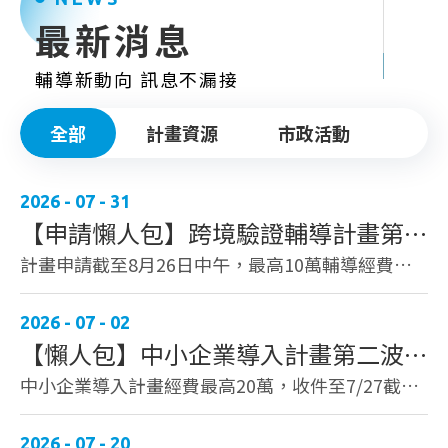
最新消息
輔導新動向 訊息不漏接
全部
計畫資源
市政活動
2026 - 07 - 31
【申請懶人包】跨境驗證輔導計畫第二
波開放申請！
計畫申請截至8月26日中午，最高10萬輔導經費，
申請步驟一次看
2026 - 07 - 02
【懶人包】中小企業導入計畫第二波開
放申請！
中小企業導入計畫經費最高20萬，收件至7/27截
止，申請步驟一次看！
2026 - 07 - 20