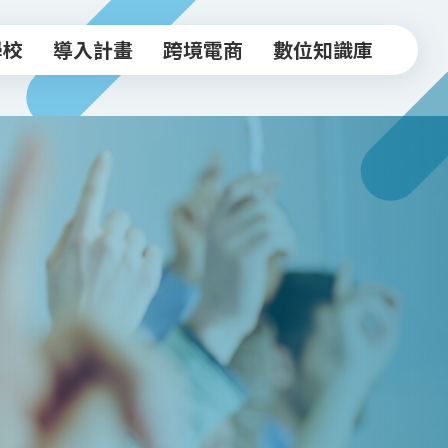
學校
導入計畫
跨境電商
數位知識庫
學校
導入計畫
跨境電商
數位知識庫
中小企業導入計畫
跨境驗證輔導方案
常見FAQ
坊
實體店家導入計畫
跨境電商工作坊
知識文章
跨境驗證輔導計畫
台北新貿獎
活動影音
政府/合作資源