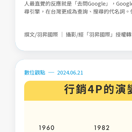
人最直覺的反應就是「去問Google」，Goo
尋引擎，在台灣更成為查詢、搜尋的代名詞。但您
了是查找資料的好幫手之外，其實也可以在工
Google Workspace是什麼？企業使用Google
撰文/羽昇國際 ｜ 攝影/經「羽昇國際」授權
處與優勢？本文將帶您一起瞭解Google Work
作型態，幫助公司管理與轉型。
數位觀點
2024.06.21