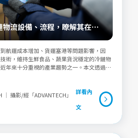
鏈物流設備、流程，瞭解其在後
性
受到航運成本增加、貨運塞港等問題影響，因
控技術，維持生鮮食品、蔬果貨況穩定的冷鏈物
業近年來十分重視的產業趨勢之一。本文透過食
運作原理、冷鏈物流服務及冷鏈設備/流程的
物流在後疫情時代的國際貿易市場扮演的角色重
詳看內
識冷鏈技術如何協助食品製造商、農企業及農民
H ｜ 攝影/經「ADVANTECH」
運輸期間維持良好的品質。
文
詳看內文