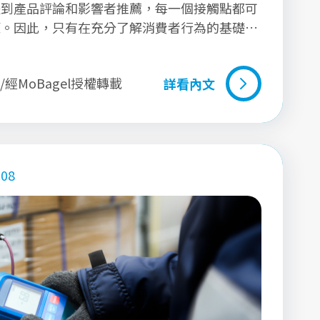
體到產品評論和影響者推薦，每一個接觸點都可
策。因此，只有在充分了解消費者行為的基礎
一個完整且高效的購物流程。在本文中，我們會
ng Funnel）及飛輪模型（Flywheel
影/經MoBagel授權轉載
詳看內文
如何在多變的市場環境中靈活運用這些模型。
詳看內文
.08