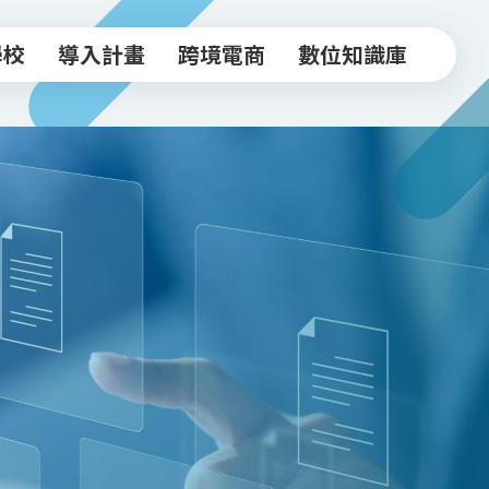
學校
導入計畫
跨境電商
數位知識庫
學校
導入計畫
跨境電商
數位知識庫
中小企業導入計畫
跨境驗證輔導方案
常見FAQ
坊
實體店家導入計畫
跨境電商工作坊
知識文章
跨境驗證輔導計畫
台北新貿獎
活動影音
政府/合作資源