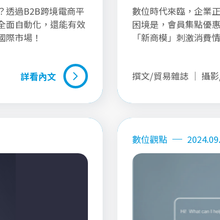
透過B2B跨境電商平
數位時代來臨，企業
全面自動化，還能有效
困境是，會員集點優
國際市場！
「新商模」刺激消費情
擬消費者意向，生成
轉消費行為。
撰文/貿易雜誌 ｜ 攝
詳看內文
詳看內文
數位觀點
2024.09