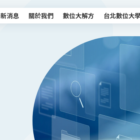
最新消息
關於我們
數位大解方
台北數位大
最新消息
關於我們
數位大解方
台北數位大
數位轉型諮商室
主題課程
專業顧問團
數位創新工作
數位補給站