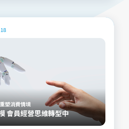
.18
 重塑消費情境
商模 會員經營思維轉型中