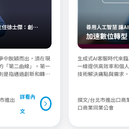
主任徐士傑：創造
善用人工智慧 讓A
加速數位轉型
爭中脫穎而出，須在現
生成式AI客服時代來
的「第二曲線」。第一
一線提供高效率和個人
則是指通過創新和轉
技術解決痛點與需求
長階段。
緩。
詳看內
北市進出
撰文/台北市進出口商業
口商業同業公會
文
詳看內文