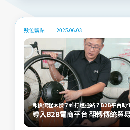
數位觀點
2025.06.03
報價流程太慢？難打進通路？B2B平台助
導入B2B電商平台 翻轉傳