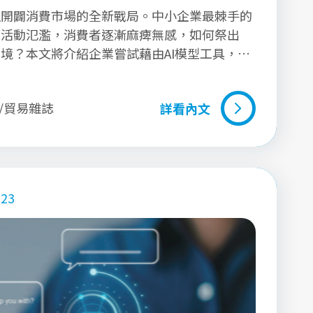
正開闢消費市場的全新戰局。中小企業最棘手的
惠活動氾濫，消費者逐漸麻痺無感，如何祭出
境？本文將介紹企業嘗試藉由AI模型工具，模
更精準的投放行銷策略，結合線上線下趨勢，翻
影/貿易雜誌
詳看內文
詳看內文
.23