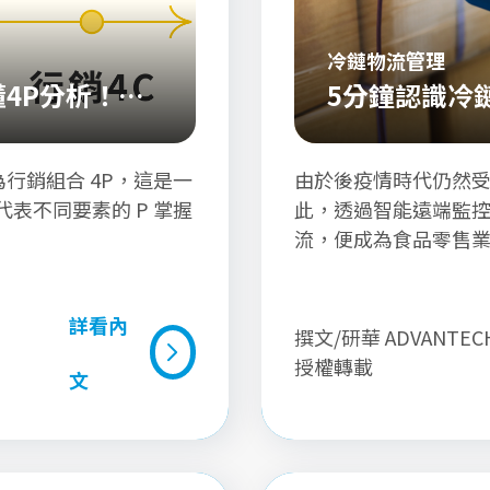
冷鏈物流管理
4P分析！一
5分鐘認識冷
疫情時代重要
可稱為行銷組合 4P，這是一
由於後疫情時代仍然
代表不同要素的 P 掌握
此，透過智能遠端監
流，便成為食品零售
品零售使用的冷鏈物流
重點解析；並以冷鏈
詳看內
要性說明，幫助您認
撰文/研華 ADVANTEC
團體，讓食品在長途
授權轉載
文
詳看內文