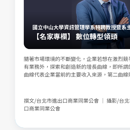
國立中山大學資訊管理學系特聘教授暨系
企業突破性成長曲線
【名家專欄】 數位轉型領頭
隨著市場環境的不斷變化，企業若想在激烈競
有業務外，探索和創造新的增長曲線，即所謂
曲線代表企業當前的主要收入來源，第二曲線
型，開發出新產品或服務，從而開啟另一個成
撰文/台北市進出口商業同業公會 ｜ 攝影/台
口商業同業公會