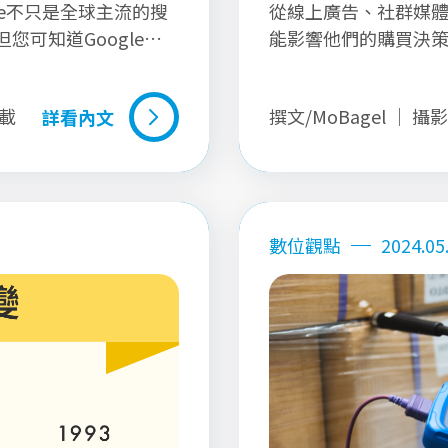
gle不只是全球主流的搜
從線上廣告、社群媒
可知道Google除
能影響他們的購買決
作上幫助人們嗎？究竟
上，我們才能設計出
 Workspace有什麼好
介紹行銷漏斗（Marketi
轉載
撰文/MoBagel ｜ 攝
詳看內文
space，以更敏捷的工
Model），並探討
詳看內文
數位觀點
2024.05