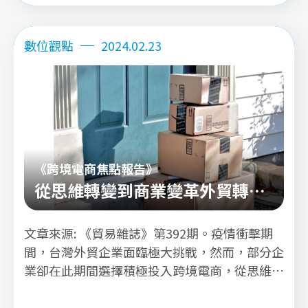
詳看內文
數位觀點
2024.02.23
《跨境電商焦點報告》
從思維轉變到商業變革外貿轉型
數位零售四部曲
文章來源: 《貿易雜誌》第392期。疫情衝擊期
間，台灣外貿企業面臨極大挑戰，然而，部分企
業卻在此期間選擇積極投入跨境電商，從思維革
新、數位轉型到組織DNA的改造等，最終轉變業
務模式，成功開拓了國際市場。這些企業不僅在