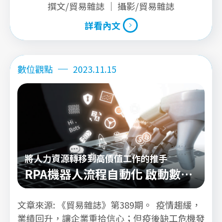
撰文/貿易雜誌 ｜ 攝影/貿易雜誌
全球電商平台脫穎而出，更因電商市場蓬勃發
詳看內文
展，訂單與銷售金額持續增長，直至今日。
詳看內文
數位觀點
2023.11.15
將人力資源轉移到高價值工作的推手
RPA機器人流程自動化 啟動數位
生產力
文章來源: 《貿易雜誌》第389期。 疫情趨緩，
業績回升，讓企業重拾信心；但疫後缺工危機發