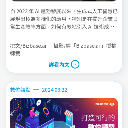
AI 智能客服創造超強客戶體驗！
自 2022 年 AI 蓬勃發展以來，生成式人工智慧已
展現出極為多樣化的應用，特別是在提升企業日
常生產效率方面。如何有效地引入 AI 技術成為
企業主們極為關注的議題之一。 本文將專注探
討 AI 應用中的關鍵領域：智能客服，深入分析
撰文/Bizbase.ai ｜ 攝影/經「Bizbase.ai 」授權
了 AI 智能客服的優勢和特點。同時，我們也全
轉載
面檢視了導入 AI 客服可能面臨的一些常見問
詳看內文
題。 閱讀本文將使您對 AI 智能客服有更深入的
了解，進而能夠全面評估 AI 客服在提升企業效
詳看內文
益方面的潛力。如果您對於 AI 的導入和應用感
興趣，請跟隨 Bizbase.ai 的步伐，一同深入探
數位觀點
2024.03.22
討本文內容！