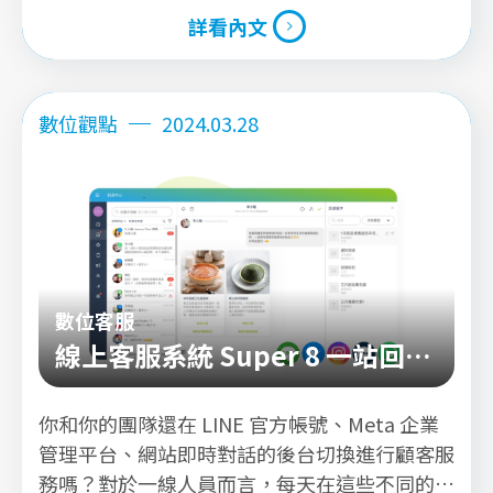
詳看內文
詳看內文
數位觀點
2024.03.28
數位客服
線上客服系統 Super 8 一站回覆
LINE、FB、IG、WhatsAPP 和
你和你的團隊還在 LINE 官方帳號、Meta 企業
官網即時客服訊息
管理平台、網站即時對話的後台切換進行顧客服
務嗎？對於一線人員而言，每天在這些不同的平