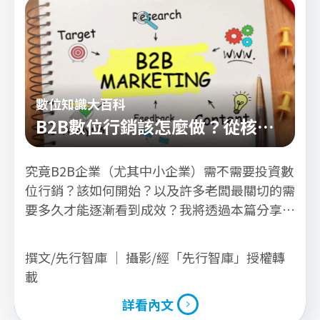
數位知識大百科
B2B數位行銷該怎麼做？從核心
觀念、3大數位行銷方式、最該
究竟B2B企業（尤其中小企業）需不需要投資數
投資哪些數位工具到如何配置公
位行銷？該如何開始？以及許多老闆最關切的需
司資源一次解析
要多久才能逐漸看到成效？我將透過本篇分享我
的輔導經驗以及實務執行一定要留意的前、中、
後過程。
撰文/先行智庫 ｜ 攝影/經「先行智庫」授權轉
載
詳看內文