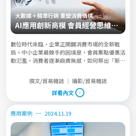
大數據＋精準行銷 重塑消費情境
AI應用創新商模 會員經營思維轉
型中
數位時代來臨，企業正開闢消費市場的全新戰
局。中小企業最棘手的困境是，會員集點優惠活
動氾濫，消費者逐漸麻痺無感，如何祭出「新商
模」刺激消費情境？本文將介紹企業嘗試藉由AI
模型工具，模擬消費者意向，生成更精準的投放
撰文/貿易雜誌 ｜ 攝影/貿易雜誌
行銷策略，結合線上線下趨勢，翻轉消費行為。
詳看內文
詳看內文
應用案例
2024.11.19