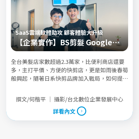
SaaS雲端軟體助攻 顧客體驗大升級
【企業實作】BS剪髮 Google評
價五星快剪店
全台美髮店家數超過2.3萬家，比便利商店還要
多，主打平價、方便的快剪店，更是如雨後春筍
般興起，隨著日系快剪品牌加入戰局，如何提升
服務效率、優化顧客體驗，成為本土美髮業鞏固
市場的關鍵。
撰文/何楷平 ｜ 攝影/台北數位企業發展中心
詳看內文
詳看內文