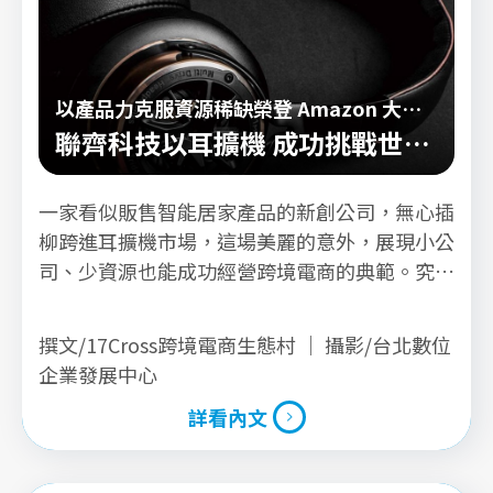
以產品力克服資源稀缺榮登 Amazon 大聯
盟
聯齊科技以耳擴機 成功挑戰世界
頂尖賣家
一家看似販售智能居家產品的新創公司，無心插
柳跨進耳擴機市場，這場美麗的意外，展現小公
司、少資源也能成功經營跨境電商的典範。究
竟，初期僅三位人力經營跨境生意的聯齊科技
nextDrive，如何在短短3年訂單持續高速成長？
撰文/17Cross跨境電商生態村 ｜ 攝影/台北數位
甚至去年聖誕檔期，二代新品甫上線旋即引來爆
企業發展中心
炸式業績？剖析nextDrive跨境電商心法，最關
詳看內文
鍵的決策是……
詳看內文