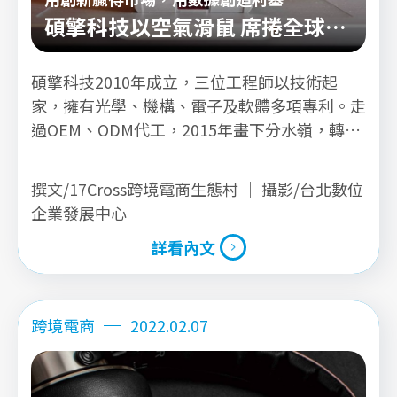
碩擎科技以空氣滑鼠 席捲全球口
碑
碩擎科技2010年成立，三位工程師以技術起
家，擁有光學、機構、電子及軟體多項專利。走
過OEM、ODM代工，2015年畫下分水嶺，轉型
做品牌以「Serafim」經營全球市場。多代產品
先後在Amazon上架，目前在Amazon美國、歐
撰文/17Cross跨境電商生態村 ｜ 攝影/台北數位
洲、日本已穩定營運，預計將陸續開通Amazon
企業發展中心
合計10國市場的帳號。原本3人小團隊，如何透
詳看內文
過跨境電商，將產品賣到全球5大洲？
詳看內文
跨境電商
2022.02.07