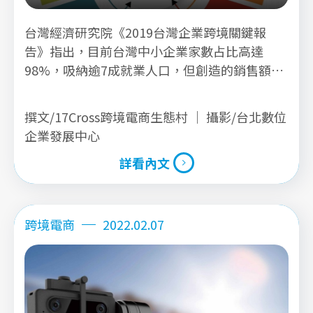
台灣經濟研究院《2019台灣企業跨境關鍵報
告》指出，目前台灣中小企業家數占比高達
98%，吸納逾7成就業人口，但創造的銷售額僅
占整體企業銷售額3成。伴隨台灣人口、產業轉
型，跨境拓展海外市場已是必要策略。 本研究
撰文/17Cross跨境電商生態村 ｜ 攝影/台北數位
針對台灣8家消費性電子產品經營跨境電商的代
企業發展中心
表企業，分別為聯齊科技、碩擎科技、圖怡創
詳看內文
意、安瀚科技、快樂島、波寶創新、善恩創新及
愛拍光電。其中7成5屬於新創業者，另2成5為
詳看內文
代工／貿易轉型品牌。 針對8家企業，經由質性
訪談跨境經驗，歸納經營電商的共同策略，交叉
跨境電商
2022.02.07
比對後整理出支撐品牌的「競爭5力」要素。這
5項分別為產品力、通路力、行銷力、數據力、
客服力。透過爬梳8家企業投注5力中，再整理
出12項關鍵心法，期望作為後進消費性電子產