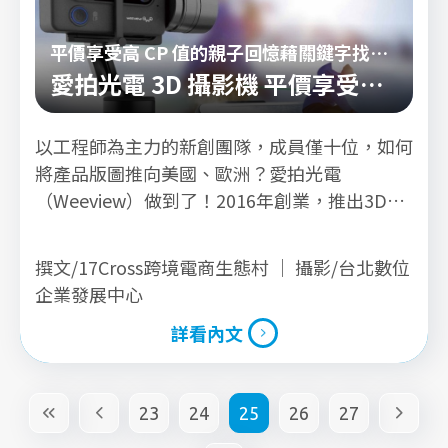
品企業跨境海外時，經營Amazon等電商平台之
參考策略。
平價享受高 CP 值的親子回憶藉關鍵字找到
真正目標客群
愛拍光電 3D 攝影機 平價享受高
CP 值的親子回憶
以工程師為主力的新創團隊，成員僅十位，如何
將產品版圖推向美國、歐洲？愛拍光電
（Weeview）做到了！2016年創業，推出3D攝
影機「SID」旋即在Kickstarter打下漂亮一仗，
被官方列為StaffPick（編輯精選），不到24小
撰文/17Cross跨境電商生態村 ｜ 攝影/台北數位
時達標募資12萬美金。單價不低的科技新品，
企業發展中心
Weeview如何成功跨境銷售？
詳看內文
詳看內文
23
24
25
26
27