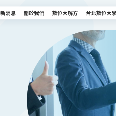
最新消息
關於我們
數位大解方
台北數位大
最新消息
關於我們
數位大解方
台北數位大
數位轉型諮商室
主題課程
專業顧問團
數位創新工作
數位補給站