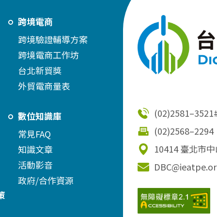
跨境電商
跨境驗證輔導方案
跨境電商工作坊
台北新貿獎
外貿電商量表
(02)2581–3521
數位知識庫
(02)2568–2294
常見FAQ
10414 臺北市
知識文章
活動影音
DBC@ieatpe.or
政府/合作資源
策