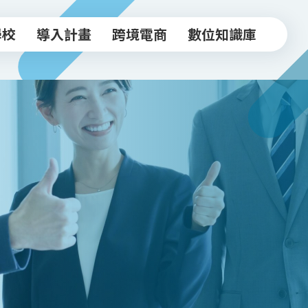
學校
導入計畫
跨境電商
數位知識庫
學校
導入計畫
跨境電商
數位知識庫
中小企業導入計畫
跨境驗證輔導方案
常見FAQ
坊
實體店家導入計畫
跨境電商工作坊
知識文章
跨境驗證輔導計畫
台北新貿獎
活動影音
政府/合作資源