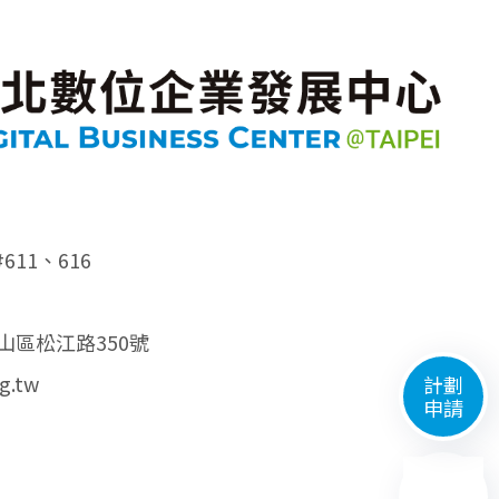
#611、616
中山區松江路350號
g.tw
計劃
申請