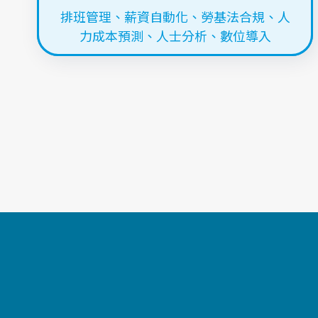
排班管理
、
薪資自動化
、
勞基法合規
、
人
力成本預測
、
人士分析
、
數位導入