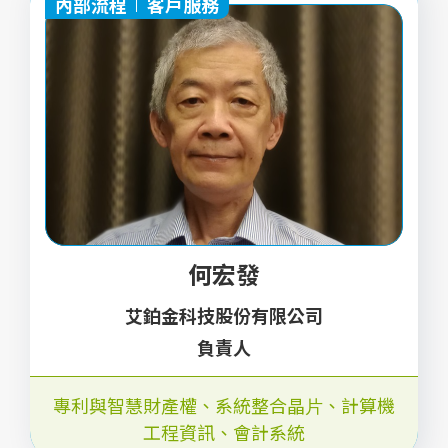
內部流程
客戶服務
何宏發
艾鉑金科技股份有限公司
負責人
專利與智慧財產權
、
系統整合晶⽚
、
計算機
⼯程資訊
、
會計系統