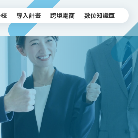
學校
導入計畫
跨境電商
數位知識庫
學校
導入計畫
跨境電商
數位知識庫
中小企業導入計畫
跨境驗證輔導方案
常見FAQ
坊
實體店家導入計畫
跨境電商工作坊
知識文章
跨境驗證輔導計畫
台北新貿獎
活動影音
政府/合作資源