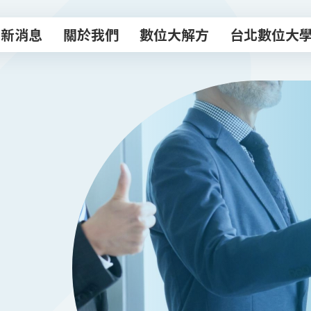
最新消息
關於我們
數位大解方
台北數位大
最新消息
關於我們
數位大解方
台北數位大
數位轉型諮商室
主題課程
專業顧問團
數位創新工作
數位補給站