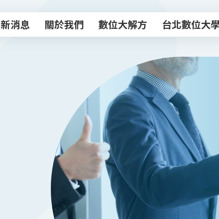
最新消息
關於我們
數位大解方
台北數位大
最新消息
關於我們
數位大解方
台北數位大
數位轉型諮商室
主題課程
專業顧問團
數位創新工作
數位補給站