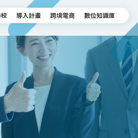
學校
導入計畫
跨境電商
數位知識庫
學校
導入計畫
跨境電商
數位知識庫
中小企業導入計畫
跨境驗證輔導方案
常見FAQ
坊
實體店家導入計畫
跨境電商工作坊
知識文章
跨境驗證輔導計畫
台北新貿獎
活動影音
政府/合作資源