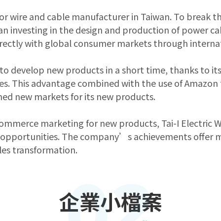
major wire and cable manufacturer in Taiwan. To break 
n investing in the design and production of power cab
ectly with global consumer markets through interna
ble to develop new products in a short time, thanks to 
ities. This advantage combined with the use of Amazo
ened new markets for its new products.
mmerce marketing for new products, Tai-I Electric Wi
opportunities. The company’s achievements offer m
les transformation.
02
企業小檔案