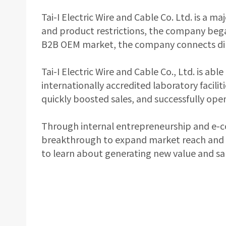
Tai-I Electric Wire and Cable Co. Ltd. is a 
and product restrictions, the company bega
B2B OEM market, the company connects dir
Tai-I Electric Wire and Cable Co., Ltd. is a
internationally accredited laboratory facil
quickly boosted sales, and successfully op
Through internal entrepreneurship and e-co
breakthrough to expand market reach and 
to learn about generating new value and sa