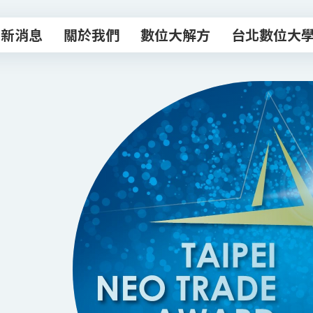
最新消息
關於我們
數位大解方
台北數位大
最新消息
關於我們
數位大解方
台北數位大
數位轉型諮商室
主題課程
專業顧問團
數位創新工作
數位補給站