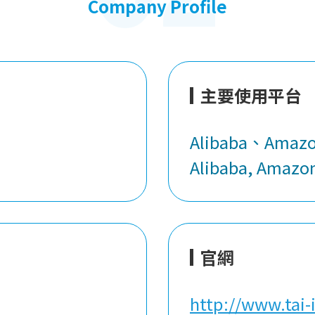
Company Profile
主要使用平台
Alibaba、Amaz
Alibaba, Amazo
官網
http://www.tai-