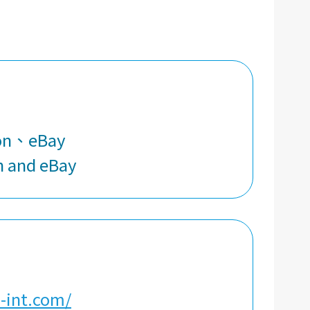
on、eBay
n and eBay
i-int.com/