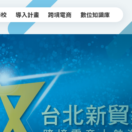
學校
導入計畫
跨境電商
數位知識庫
學校
導入計畫
跨境電商
數位知識庫
中小企業導入計畫
跨境驗證輔導方案
常見FAQ
坊
實體店家導入計畫
跨境電商工作坊
知識文章
跨境驗證輔導計畫
台北新貿獎
活動影音
政府/合作資源