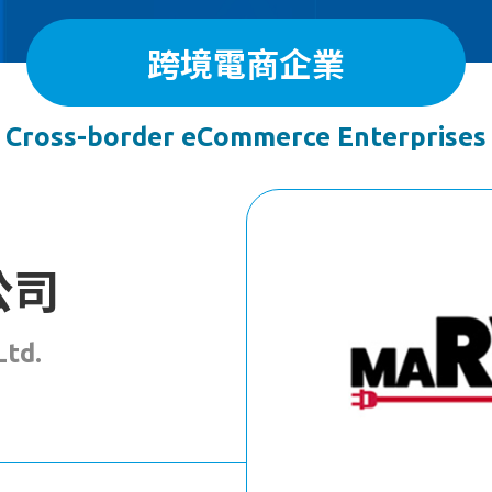
跨境電商企業
Cross-border eCommerce Enterprises
公司
Ltd.