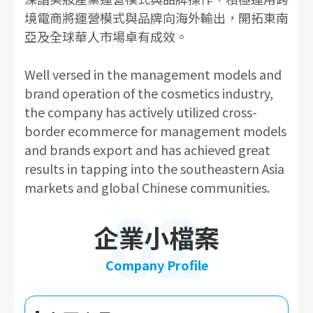
境電商將運營模式與品牌向海外輸出，開拓東南
亞及全球華人市場卓有成效。
Well versed in the management models and
brand operation of the cosmetics industry,
the company has actively utilized cross-
border ecommerce for management models
and brands export and has achieved great
results in tapping into the southeastern Asia
markets and global Chinese communities.
02
企業小檔案
Company Profile