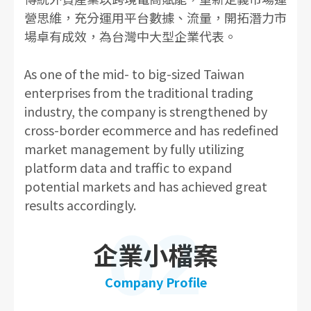
營思維，充分運用平台數據、流量，開拓潛力市
場卓有成效，為台灣中大型企業代表。
As one of the mid- to big-sized Taiwan
enterprises from the traditional trading
industry, the company is strengthened by
cross-border ecommerce and has redefined
market management by fully utilizing
platform data and traffic to expand
potential markets and has achieved great
results accordingly.
02
企業小檔案
Company Profile