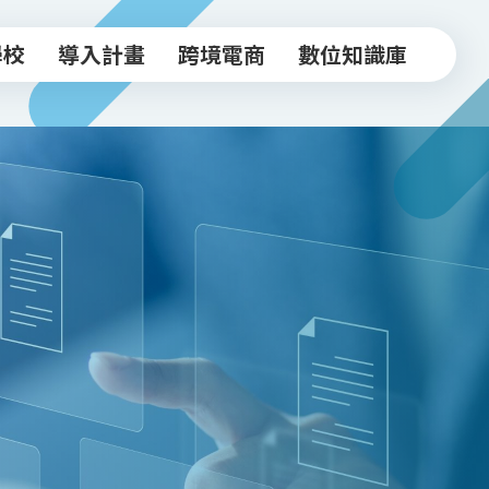
學校
導入計畫
跨境電商
數位知識庫
學校
導入計畫
跨境電商
數位知識庫
中小企業導入計畫
跨境驗證輔導方案
常見FAQ
坊
實體店家導入計畫
跨境電商工作坊
知識文章
跨境驗證輔導計畫
台北新貿獎
活動影音
政府/合作資源