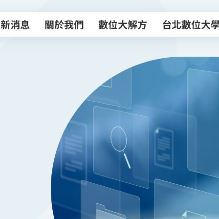
最新消息
關於我們
數位大解方
台北數位大
最新消息
關於我們
數位大解方
台北數位大
數位轉型諮商室
主題課程
專業顧問團
數位創新工作
數位補給站