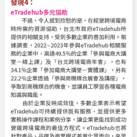
發現4：
eTradehub多元協助
不過，令人感到欣慰的是，在經營跨境電商
時所需的資源協助，台北市政府eTradehub所
提供的相關支持，受到多數企業的善加利用。根
據調查，2022∼2023年參與eTradehub相關服
務的企業中，高達49.5％的企業「參與電商大講
堂－線上課」及「台北跨境電商年會」，也有
34.1％企業「參加電商大講堂－實體課」，另有
22.2％企業透過「參與商機媒合展會及講座」，
爭取到商機媒合的機會，並讓員工學習各種電商
知識與職能。
由於企業反映成效佳，多數企業表示希望
eTradehub可持續提供既有服務，並提供更多
實務操作課程和案例分享，讓企業更能找到成功
營運跨境電商的最佳方程式。eTradehub也將
針對產品、品牌及商業模式差異化等面向，來思