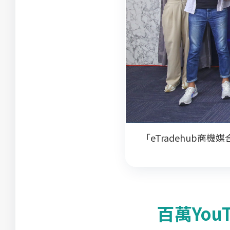
「eTradehub
百萬Yo