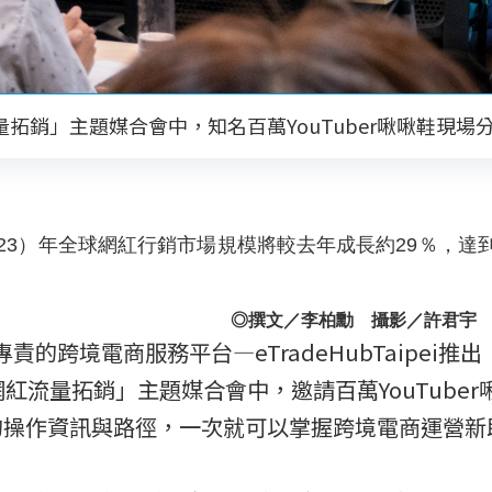
量拓銷」主題媒合會中，知名百萬YouTuber啾啾鞋現
預估，今（2023）年全球網紅行銷市場規模將較去年成長約29％，
◎撰文／李柏勳 攝影／許君宇 圖片
跨境電商服務平台—eTradeHubTaipei推
網紅流量拓銷」主題媒合會中，邀請百萬YouTube
的操作資訊與路徑，一次就可以掌握跨境電商運營新