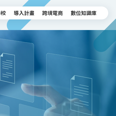
學校
導入計畫
跨境電商
數位知識庫
學校
導入計畫
跨境電商
數位知識庫
中小企業導入計畫
跨境驗證輔導方案
常見FAQ
坊
實體店家導入計畫
跨境電商工作坊
知識文章
跨境驗證輔導計畫
台北新貿獎
活動影音
政府/合作資源