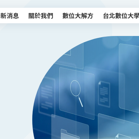
最新消息
關於我們
數位大解方
台北數位大
最新消息
關於我們
數位大解方
台北數位大
數位轉型諮商室
主題課程
專業顧問團
數位創新工作
數位補給站