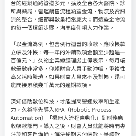
台的經銷通路管道多元，擴及全台各大醫院、診
所與藥局，營運銷售流程涵蓋金流、物流及資訊
流的整合，細節與數量相當龐大；而這些金物流
的每一個環節步驟，均高度仰賴人力作業。
「以金流為例，包含例行運營的收款、應收帳款
立帳及沖帳，每一年的沖銷款項金額至少超過一
百億元。」久裕企業總經理彪士偉表示，每月帳
款筆數非常多，仰賴財會人員手動沖帳，重複性
高又耗時繁瑣，如果財會人員來不及對帳，還可
能間接累積幾千萬元的逾期款項。
深知借助數位科技，才能提高營運效率和生產
力，久裕率先導入RPA（Robotic Process
Automation）「機器人流程自動化」到財務應
收帳款部門。導入之後，財會人員就能將時間專
注於和客戶溝通、解決逾期未付帳款、爭議款