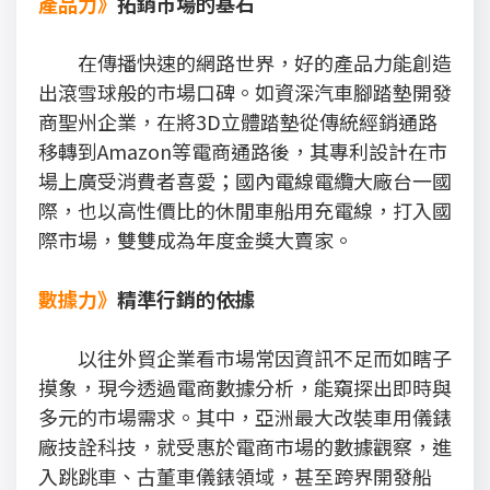
產品力》
拓銷市場的基石
在傳播快速的網路世界，好的產品力能創造
出滾雪球般的市場口碑。如資深汽車腳踏墊開發
商聖州企業，在將3D立體踏墊從傳統經銷通路
移轉到Amazon等電商通路後，其專利設計在市
場上廣受消費者喜愛；國內電線電纜大廠台一國
際，也以高性價比的休閒車船用充電線，打入國
際市場，雙雙成為年度金獎大賣家。
數據力》
精準行銷的依據
以往外貿企業看市場常因資訊不足而如瞎子
摸象，現今透過電商數據分析，能窺探出即時與
多元的市場需求。其中，亞洲最大改裝車用儀錶
廠技詮科技，就受惠於電商市場的數據觀察，進
入跳跳車、古董車儀錶領域，甚至跨界開發船