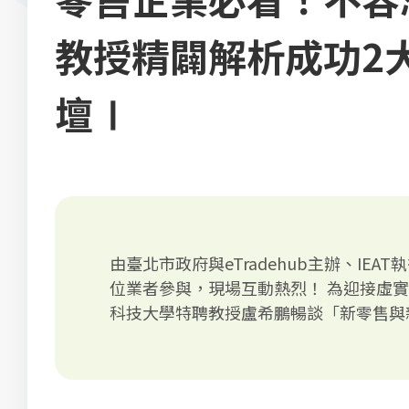
教授精闢解析成功2大
壇Ⅰ
由臺北市政府與eTradehub主辦、IE
位業者參與，現場互動熱烈！ 為迎接虛
科技大學特聘教授盧希鵬暢談「新零售與