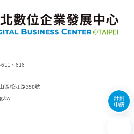
#611、616
中山區松江路350號
g.tw
計劃
申請