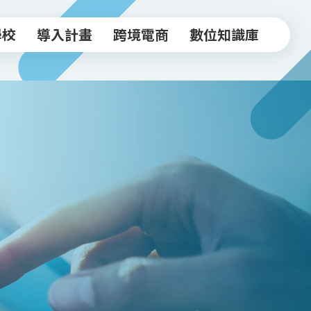
學校
導入計畫
跨境電商
數位知識庫
學校
導入計畫
跨境電商
數位知識庫
中小企業導入計畫
跨境驗證輔導方案
常見FAQ
坊
實體店家導入計畫
跨境電商工作坊
知識文章
跨境驗證輔導計畫
台北新貿獎
活動影音
政府/合作資源