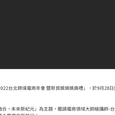
的「2022台北跨境電商年會 暨新貿獎頒獎典禮」，於9月2
融合，未來新紀元」為主題，邀請電商領域大師級講師-