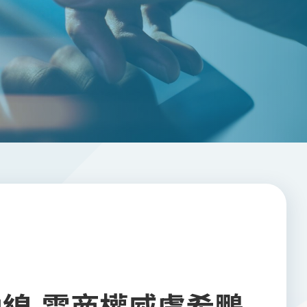
線-電商權威盧希鵬