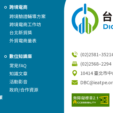
跨境電商
跨境驗證輔導方案
跨境電商工作坊
台北新貿獎
外貿電商量表
(02)2581–3521
數位知識庫
(02)2568–2294
常見FAQ
10414 臺北市
知識文章
活動影音
DBC@ieatpe.or
政府/合作資源
策