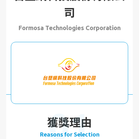
司
Formosa Technologies Corporation
01
獲獎理由
Reasons for Selection