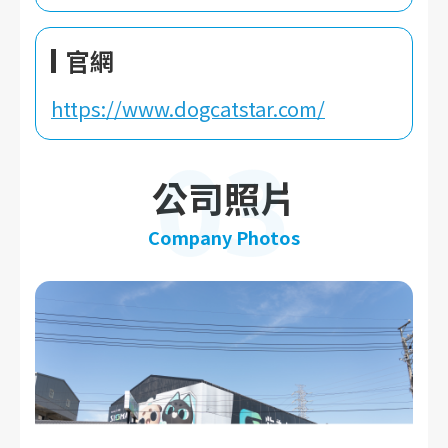
官網
https://www.dogcatstar.com/
03
公司照片
Company Photos