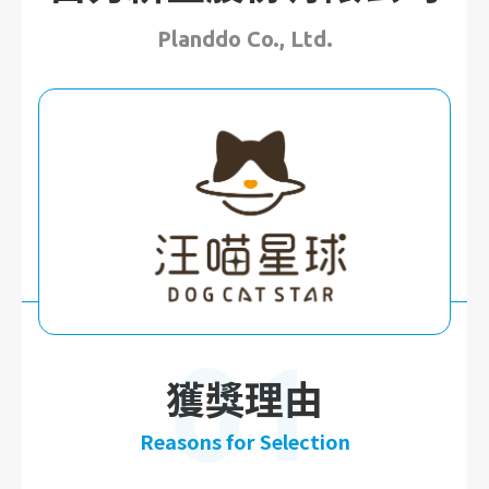
Planddo Co., Ltd.
01
獲獎理由
Reasons for Selection