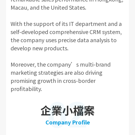
Macau, and the United States.
With the support of its IT department and a
self-developed comprehensive CRM system,
the company uses precise data analysis to
develop new products.
Moreover, the company’s multi-brand
marketing strategies are also driving
promising growth in cross-border
profitability.
02
企業小檔案
Company Profile