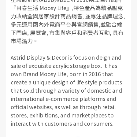
『目喜生活 Moosy Life』,特色產品為精品壓克
力收納盒與居家設計商品銷售, 並專注品牌理念,
多元運用國內外電商平台與官網銷售,並融合線
下門店, 展覽會, 市集與客戶和消費者互動, 具有
市場潛力。
Astrid Display & Decor is focus on deign and
sale of exquisite acrylic storage box. It has
own Brand Moosy Life, born in 2016 that
create a unique design of life style products
that sold through a variety of domestic and
international e-commerce platforms and
official websites, as well as through retail
stores, exhibitions, and marketplaces to
interact with customers and consumers.