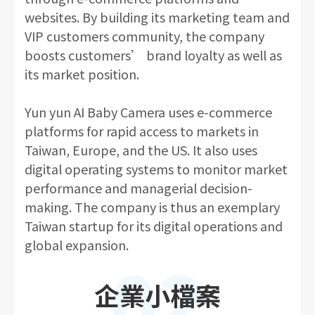
websites. By building its marketing team and
VIP customers community, the company
boosts customers’ brand loyalty as well as
its market position.
Yun yun AI Baby Camera uses e-commerce
platforms for rapid access to markets in
Taiwan, Europe, and the US. It also uses
digital operating systems to monitor market
performance and managerial decision-
making. The company is thus an exemplary
Taiwan startup for its digital operations and
global expansion.
02
企業小檔案