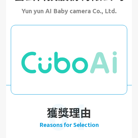
Yun yun AI Baby camera Co., Ltd.
01
獲獎理由
Reasons for Selection