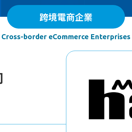
跨境電商企業
Cross-border eCommerce Enterprises
司