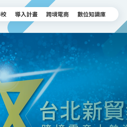
學校
導入計畫
跨境電商
數位知識庫
學校
導入計畫
跨境電商
數位知識庫
中小企業導入計畫
跨境驗證輔導方案
常見FAQ
坊
實體店家導入計畫
跨境電商工作坊
知識文章
跨境驗證輔導計畫
台北新貿獎
活動影音
政府/合作資源