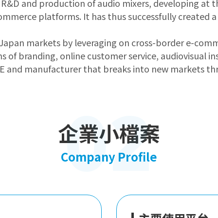
 R&D and production of audio mixers, developing at t
ommerce platforms. It has thus successfully created a
Japan markets by leveraging on cross-border e-commer
f branding, online customer service, audiovisual ins
SME and manufacturer that breaks into new markets 
02
企業小檔案
Company Profile