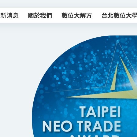
最新消息
關於我們
數位大解方
台北數位大
最新消息
關於我們
數位大解方
台北數位大
數位轉型諮商室
主題課程
專業顧問團
數位創新工作
數位補給站