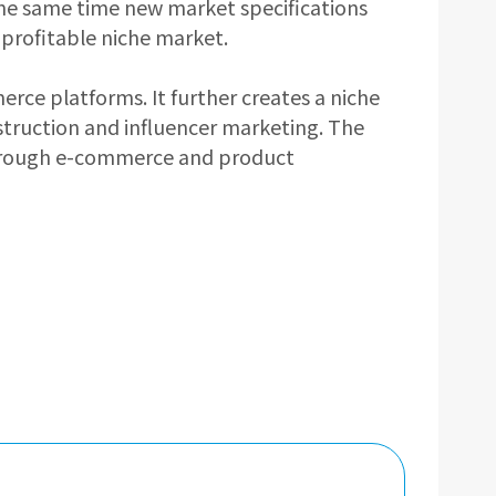
he same time new market specifications
 profitable niche market.
ce platforms. It further creates a niche
truction and influencer marketing. The
through e-commerce and product