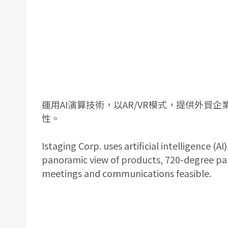
運用AI演算技術，以AR/VR模式，提供外貿
性。
Istaging Corp. uses artificial intelligence (
panoramic view of products, 720-degree pan
meetings and communications feasible.