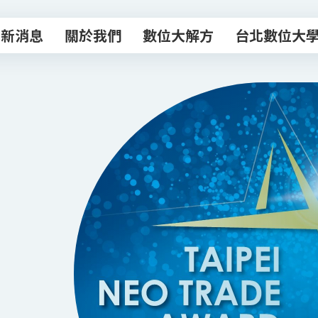
最新消息
關於我們
數位大解方
台北數位大
最新消息
關於我們
數位大解方
台北數位大
數位轉型諮商室
主題課程
專業顧問團
數位創新工作
數位補給站