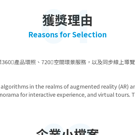
01
獲獎理由
Reasons for Selection
企業360〫產品環照、720〫空間環景服務，以及同步線
AI) algorithms in the realms of augmented reality (AR) a
orama for interactive experience, and virtual tours.
企業小檔案