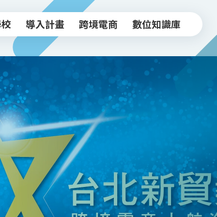
學校
導入計畫
跨境電商
數位知識庫
學校
導入計畫
跨境電商
數位知識庫
中小企業導入計畫
跨境驗證輔導方案
常見FAQ
坊
實體店家導入計畫
跨境電商工作坊
知識文章
跨境驗證輔導計畫
台北新貿獎
活動影音
政府/合作資源