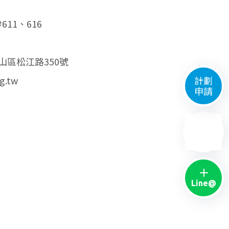
#611、616
中山區松江路350號
g.tw
計劃
申請
Line@