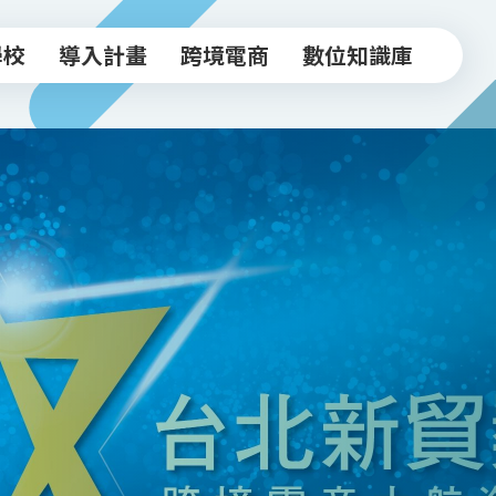
學校
導入計畫
跨境電商
數位知識庫
學校
導入計畫
跨境電商
數位知識庫
中小企業導入計畫
跨境驗證輔導方案
常見FAQ
坊
實體店家導入計畫
跨境電商工作坊
知識文章
跨境驗證輔導計畫
台北新貿獎
活動影音
政府/合作資源