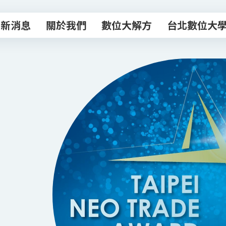
最新消息
關於我們
數位大解方
台北數位大
最新消息
關於我們
數位大解方
台北數位大
數位轉型諮商室
主題課程
專業顧問團
數位創新工作
數位補給站