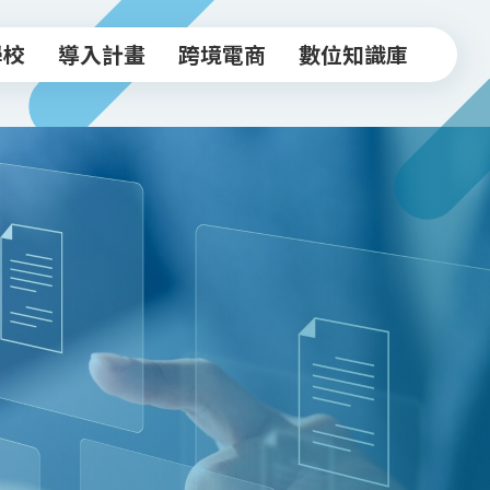
學校
導入計畫
跨境電商
數位知識庫
學校
導入計畫
跨境電商
數位知識庫
中小企業導入計畫
跨境驗證輔導方案
常見FAQ
坊
實體店家導入計畫
跨境電商工作坊
知識文章
跨境驗證輔導計畫
台北新貿獎
活動影音
政府/合作資源