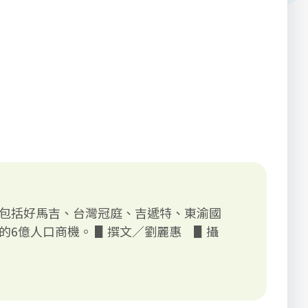
包括好馬吉、台灣冠庭、吉遞特、東渝國
的6億人口商機。 ▋撰文／劉麗惠 ▋攝