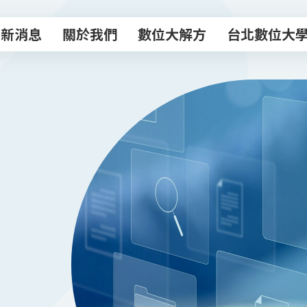
最新消息
關於我們
數位大解方
台北數位大
最新消息
關於我們
數位大解方
台北數位大
數位轉型諮商室
主題課程
專業顧問團
數位創新工作
數位補給站