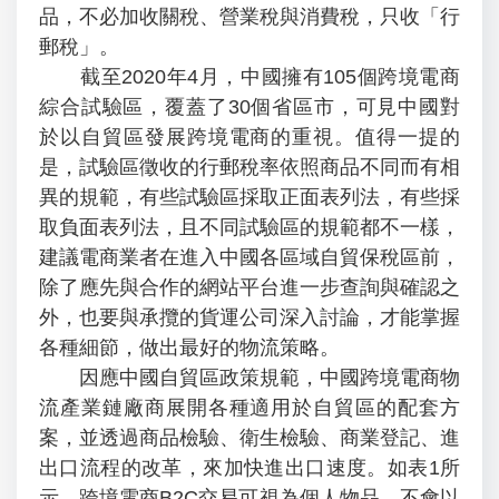
品，不必加收關稅、營業稅與消費稅，只收「行
郵稅」。
截至2020年4月，中國擁有105個跨境電商
綜合試驗區，覆蓋了30個省區市，可見中國對
於以自貿區發展跨境電商的重視。值得一提的
是，試驗區徵收的行郵稅率依照商品不同而有相
異的規範，有些試驗區採取正面表列法，有些採
取負面表列法，且不同試驗區的規範都不一樣，
建議電商業者在進入中國各區域自貿保稅區前，
除了應先與合作的網站平台進一步查詢與確認之
外，也要與承攬的貨運公司深入討論，才能掌握
各種細節，做出最好的物流策略。
因應中國自貿區政策規範，中國跨境電商物
流產業鏈廠商展開各種適用於自貿區的配套方
案，並透過商品檢驗、衛生檢驗、商業登記、進
出口流程的改革，來加快進出口速度。如表1所
示，跨境電商B2C交易可視為個人物品，不會以