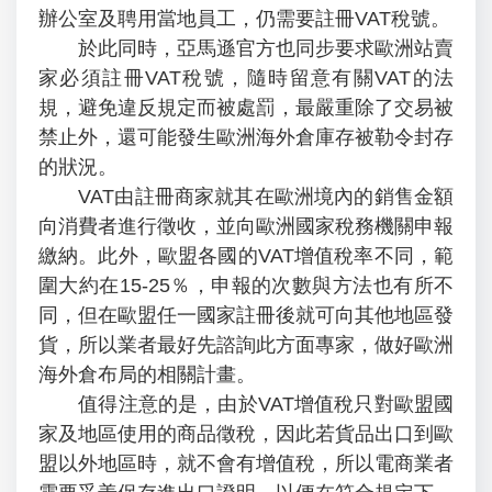
辦公室及聘用當地員工，仍需要註冊VAT稅號。
於此同時，亞馬遜官方也同步要求歐洲站賣
家必須註冊VAT稅號，隨時留意有關VAT的法
規，避免違反規定而被處罰，最嚴重除了交易被
禁止外，還可能發生歐洲海外倉庫存被勒令封存
的狀況。
VAT由註冊商家就其在歐洲境內的銷售金額
向消費者進行徵收，並向歐洲國家稅務機關申報
繳納。此外，歐盟各國的VAT增值稅率不同，範
圍大約在15-25％，申報的次數與方法也有所不
同，但在歐盟任一國家註冊後就可向其他地區發
貨，所以業者最好先諮詢此方面專家，做好歐洲
海外倉布局的相關計畫。
值得注意的是，由於VAT增值稅只對歐盟國
家及地區使用的商品徵稅，因此若貨品出口到歐
盟以外地區時，就不會有增值稅，所以電商業者