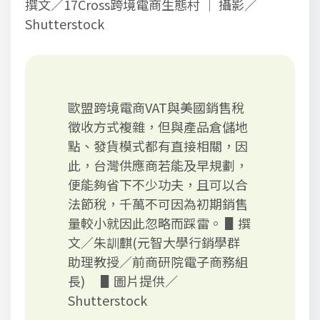
撰文／17Cross跨境電商生態村 ｜ 攝影／
Shutterstock
歐盟跨境電商VAT與美國銷售稅
徵收方式複雜，但與產品倉儲地
點、發貨模式都有直接相關，因
此，台灣供應商若能及早規劃，
便能夠省下不少功夫，且可以合
法節稅，千萬不可因為初期銷售
量較小就因此忽略而踩雷。 ▋撰
文／朱訓麒(元智大學行銷學群
助理教授／前商研院電子商務組
長) ▋圖片提供／
Shutterstock