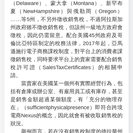
（Delaware）、蒙大拿（Montana）、新罕布
夏（NewHampshire）與俄勒岡（Oregon）
……等5州，不另外徵收銷售稅，不過阿拉斯加
州政府雖不徵收銷售稅，但該州一級地方政府會
徵稅，因此仍需留意。配合美國45州政府及哥
倫比亞特區制定的稅務法律，2017年起，亞馬
遜施行電子商務課稅制度，對平台上的消費者課
徵銷售稅，同時要求平台上的賣家需要配合銷售
稅許可證（SalesTaxCertificates）的相關申
請。
當賣家在美國某一個州有實際經營行為，包
括有倉庫或辦公室、有雇用員工或有庫存，甚至
是銷售金額超過某個額度，有「充分的物理存
在」（sufficientphysicalpresence）即符合跨境
電商Nexus的概念，因此就會有被收取銷售稅的
狀況。
舉例而言，若在沒有銷售稅制度的德拉華州