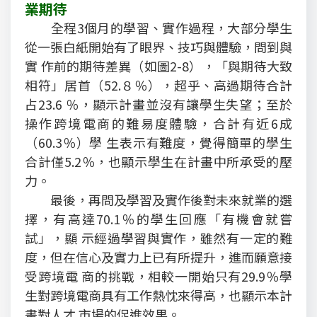
業期待
全程3個月的學習、實作過程，大部分學生
從一張白紙開始有了眼界、技巧與體驗，問到與
實 作前的期待差異（如圖2-8），「與期待大致
相符」居首（52.８％），超乎、高過期待合計
占23.6 ％，顯示計畫並沒有讓學生失望；至於
操作跨境電商的難易度體驗，合計有近6成
（60.3％）學 生表示有難度，覺得簡單的學生
合計僅5.2％，也顯示學生在計畫中所承受的壓
力。
最後，再問及學習及實作後對未來就業的選
擇，有高達70.1％的學生回應「有機會就嘗
試」，顯 示經過學習與實作，雖然有一定的難
度，但在信心及實力上已有所提升，進而願意接
受跨境電 商的挑戰，相較一開始只有29.9％學
生對跨境電商具有工作熱忱來得高，也顯示本計
畫對人才 市場的促進效果。