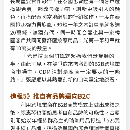
長期重要合作夥伴，在泰國也曾經有一個客戶選
擇跟合曼一起改良彈力帶，創新更吸引人的顏
色，再搭配泰國當地網紅的行銷操作，一度在泰
國掀起彈力帶旋風，短短一年之內訂單量就多達
20萬條。無獨有偶，同一時間合曼也與一家韓
國客戶共同開發舒壓按摩用品，光第一筆訂單就
有10萬支的數量。
「光是這兩個訂單就超過我們營業額的一
半，由此可見，在競爭愈來愈激烈的B2B跨境電
商市場中，ODM絕對是廠商一定要走的一條
路。」張慶順以其熱愛創新的口吻堅定地說著。
進程5》推自有品牌邁向B2C
利用跨境電商在B2B商業模式上做出成績之
後，張惠琴也開始思考自創品牌的可能性。合曼
剛開始以年輕族群為主的瑜珈用品打造「52s我
愛曲線」品牌，透過參與國內展會讓消費者直接