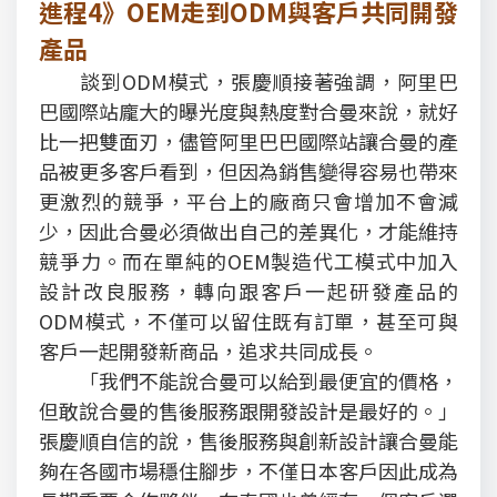
進程4》OEM走到ODM與客戶共同開發
產品
談到ODM模式，張慶順接著強調，阿里巴
巴國際站龐大的曝光度與熱度對合曼來說，就好
比一把雙面刃，儘管阿里巴巴國際站讓合曼的產
品被更多客戶看到，但因為銷售變得容易也帶來
更激烈的競爭，平台上的廠商只會增加不會減
少，因此合曼必須做出自己的差異化，才能維持
競爭力。而在單純的OEM製造代工模式中加入
設計改良服務，轉向跟客戶一起研發產品的
ODM模式，不僅可以留住既有訂單，甚至可與
客戶一起開發新商品，追求共同成長。
「我們不能說合曼可以給到最便宜的價格，
但敢說合曼的售後服務跟開發設計是最好的。」
張慶順自信的說，售後服務與創新設計讓合曼能
夠在各國市場穩住腳步，不僅日本客戶因此成為