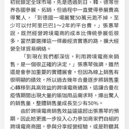
初就鎖定全球市場，先是透過到日、韓、德等世
界各國參展、拓銷，但過程中一直覺得參展費高
得驚人，「到德國一場展覽50萬元跑不掉，至
少可以付阿里巴巴1～2年的平台費，」張惠琴
說，既然經營跨境電商的成本比傳統參展低很
多，當然要選擇這一條最經濟實惠的路，擴大經
營全球貿易網絡。
「到現在我們都深信，利用跨境電商來銷
售，是一個很正確的決定，」張惠琴強調，雖然
還是會參加重要的實體展會，但因為線上銷售有
很明顯的績效，所以過去幾年合曼逐步將銷售重
心轉移到具高效益的跨境電商通路，這讓合曼在
疫情期間出現大量的瑜珈用品需求時，爆出驚人
的銷售量，整體銷售量成長至少有50%。
由於跨境電商銷售效益遠遠超出張惠琴的預
期，因此她更進一步投入心力參加商家們自組的
跨境電商商圈，參與分享經營經驗，或是聆聽其