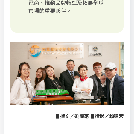
電商、推動品牌轉型及拓展全球
市場的重要夥伴。
▋撰文／劉麗惠 ▋攝影／賴建宏