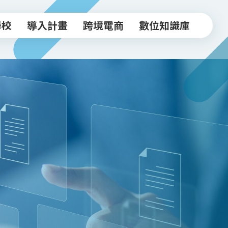
學校
導入計畫
跨境電商
數位知識庫
學校
導入計畫
跨境電商
數位知識庫
中小企業導入計畫
跨境驗證輔導方案
常見FAQ
坊
實體店家導入計畫
跨境電商工作坊
知識文章
跨境驗證輔導計畫
台北新貿獎
活動影音
政府/合作資源