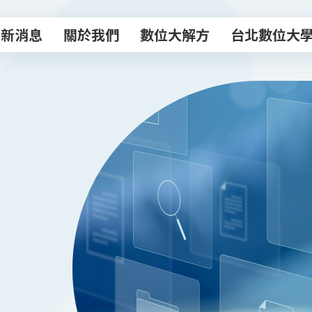
最新消息
關於我們
數位大解方
台北數位大
最新消息
關於我們
數位大解方
台北數位大
數位轉型諮商室
主題課程
專業顧問團
數位創新工作
數位補給站