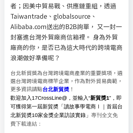
者；因美中貿易戰、供應鏈重組，透過
Taiwantrade、globalsource、
Alibaba.com送出的B2B詢單， 又一封一
封塞進台灣外貿廠商信箱裡。 身為外貿
廠商的你，是否已為這大時代的跨境電商
浪潮做好準備呢？
台北新貿獎為台灣跨境電商產業的重要獎項，遴
選台灣跨境電商標竿企業，作為對外貿易典範，
更多資訊請點
！
台北新貿奬
歡迎加入17CrossLine@，並輸入“
新貿獎1
”，即
可獲得第一屆新貿奬「讀故事學電商Ⅰ｜首屆台
北新貿奬10家金獎企業訪談實錄」
專刊全文免
費下載連結：