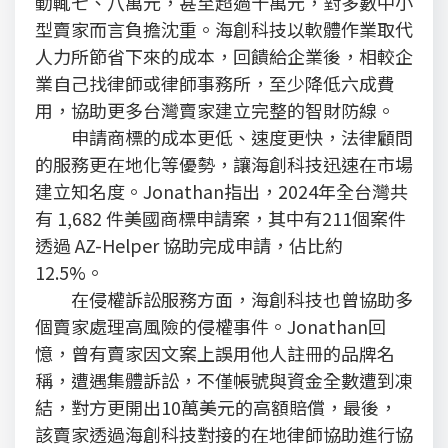
動輒七、八萬元，甚至超過十萬元，對多數中小
型賣家而言負擔沈重。海創科技以軟體作業取代
人力所節省下來的成本，回饋給企業後，相較企
業自己找律師或律師事務所，至少降低六成費
用，協助更多台灣賣家建立完整的智財防線。
申請商標的成本更低、速度更快，法律顧問
的服務更在地化等優勢，讓海創科技迅速在市場
建立知名度。Jonathan指出，2024年全台灣共
有 1,682 件美國商標申請案，其中有211個案件
透過 AZ-Helper 協助完成申請，佔比約
12.5%。
在侵權訴訟服務方面，海創科技也曾協助多
個賣家處理高風險的侵權事件。Jonathan回
憶，曾有賣家因文案上誤用他人註冊的品牌名
稱，遭遇集體訴訟，不僅帳號與資金全數遭到凍
結，對方更開出10萬美元的高額賠償，最後，
該賣家透過海創科技對接的在地律師協助進行協