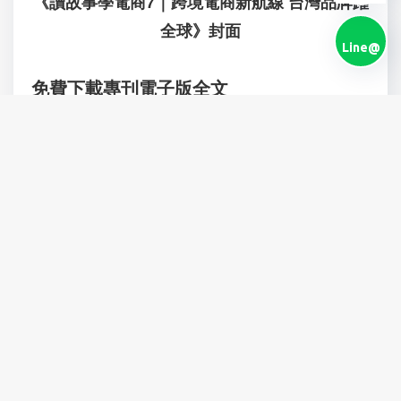
《讀故事學電商7｜跨境電商新航線 台灣品牌躍
全球》封面
Line@
免費下載專刊電子版全文
Step 1：
請加入17Cross Line@ -
https://lin.ee/CPIYvU
K
Step 2：
輸入「新貿奬專刊7」，即可獲得第七屆新貿獎
《讀故事學電商7｜跨境電商新航線 台灣品牌躍
全球》專刊