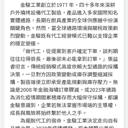
金駿工業創立於1977 年，四十多年來深耕
戶外燒烤設備代工製造，產品進入多家國際知名
實體通路，長期在廚具產業的全球供應鏈中扮演
關鍵角色。然而，當全球通路環境與關稅政策劇
烈變動，金駿既有代工經營模式已難以支撐企業
的穩定營運。
「做代工，從提案到客戶確定下單，談判期
往往拉得很長，最後卻未必能拿到訂單。」張益
睿坦言，傳統經銷模式高度依賴大型通路的採購
決策，一旦對方因政策變動或庫存調整縮減採
購，製造端便立即承受產能規劃與庫存壓力。無
論是2008 年金融海嘯訂單驟減，或2023年通路
為消化疫情期間累積庫存而大幅保守採購，都讓
金駿意識到，企業若無法掌握市場端的主導權，
成長與風險將始終繫於他人之手。
為擺脫代工的宿命，金駿工業決定走向自有
品牌之路。2020年疫情爆發，原本頻繁出差的