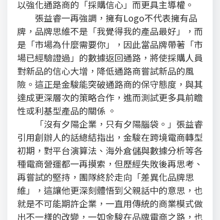
以強化通路商的「採購信心」而更具主導權。
張益睿一再強調，擁有Logo不代表擁有品
牌，品牌思維不是「我覺得我的產品最好」，而
是「市場為什麼需要你」，因此當品牌帶著「市
場已經驗證過」的數據返回通路，將使採購人員
對新品的信心大增，降低通路商嘗試新品的風
險。這正是金駿能突破通路商的保守態度，與其
達成更深層次的策略合作，進而測試更多具前瞻
性或利基型產品的關係 。
「沒有夕陽企業，只有夕陽腦袋。」張益睿
引用創辦人的話總結指出，金駿在跨境電商轉型
初期，對平台演算法、海外倉儲與數據分析等各
種電商營運都一再摸索，但歷經失敗後再思考、
再嘗試的堅持，團隊終於走向「差異化品牌思
維」，這讓他更深刻體悟到父親話中的意思，也
就是不可能期許企業，一直用傳統的商業模式做
出不一樣的改變，一如金駿在品牌電商之路，也