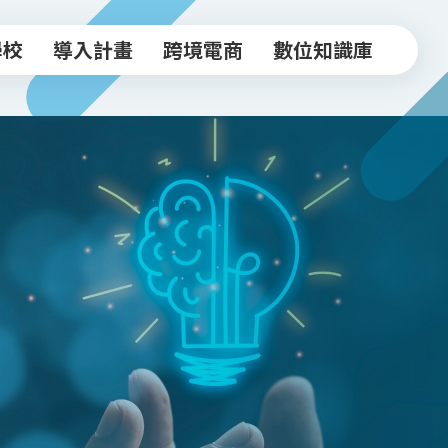
學校
導入計畫
跨境電商
數位知識庫
學校
導入計畫
跨境電商
數位知識庫
中小企業導入計畫
跨境驗證輔導方案
常見FAQ
坊
實體店家導入計畫
跨境電商工作坊
知識文章
跨境驗證輔導計畫
台北新貿獎
活動影音
政府/合作資源