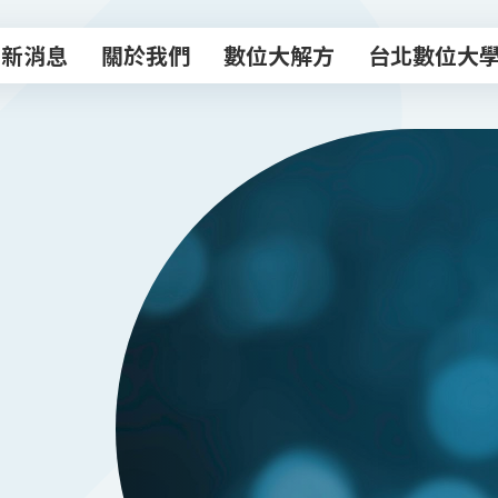
最新消息
關於我們
數位大解方
台北數位大
最新消息
關於我們
數位大解方
台北數位大
數位轉型諮商室
主題課程
專業顧問團
數位創新工作
數位補給站