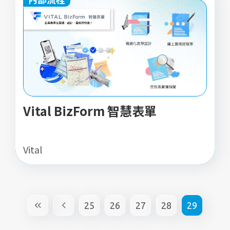
Vital BizForm 智慧表單
Vital
25
26
27
28
29